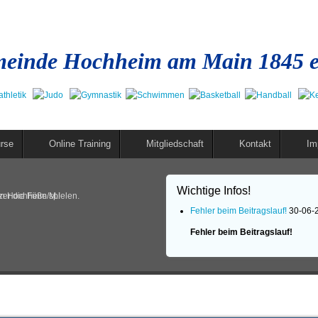
einde Hochheim am Main 1845 e
rse
Online Training
Mitgliedschaft
Kontakt
Im
Wichtige Infos!
in Hochheim/M.!
er die Füße spielen.
Fehler beim Beitragslauf!
30-06-
Fehler beim Beitragslauf!