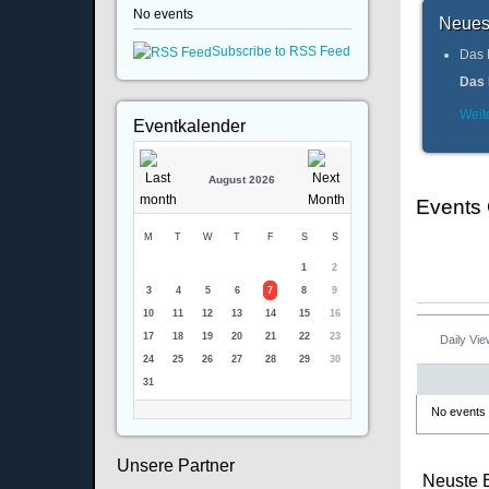
No events
Neues
Subscribe to RSS Feed
Das 
Das 
Weite
Eventkalender
August 2026
Events
M
T
W
T
F
S
S
1
2
3
4
5
6
7
8
9
10
11
12
13
14
15
16
17
18
19
20
21
22
23
Daily Vi
24
25
26
27
28
29
30
31
No events
Unsere Partner
Neuste 