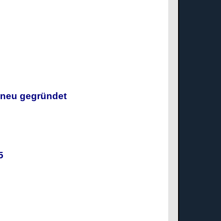
g neu gegründet
025