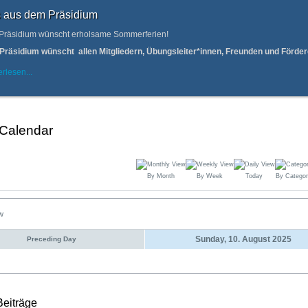
 aus dem Präsidium
Präsidium wünscht erholsame Sommerferien!
Präsidium wünscht allen Mitgliedern, Übungsleiter*innen, Freunden und Förd
rlesen...
 Calendar
By Month
By Week
Today
By Categor
ew
Sunday, 10. August 2025
Preceding Day
Beiträge