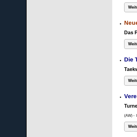
Weit
Neue
Das 
Weit
Die 
Taekw
Weit
Vere
Turne
(AW) -
Weit