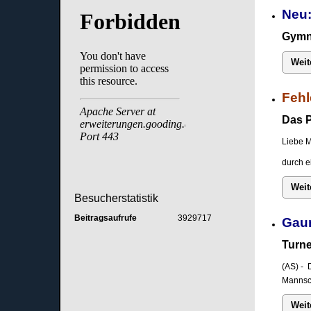
Neu:
Gymna
Weit
Fehl
Das P
Liebe M
durch e
Weit
Besucherstatistik
Beitragsaufrufe
3929717
Gau
Turne
(AS) - 
Mannsch
Weit