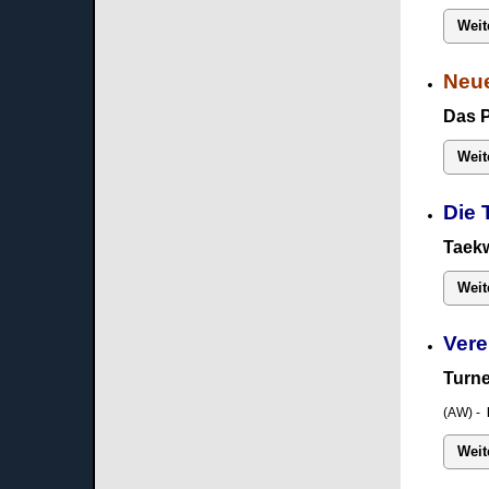
Weit
Neue
Das 
Weit
Die 
Taekw
Weit
Vere
Turne
(AW) -
Weit