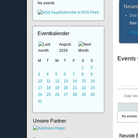
No events
Neues
Subscribe to RSS Feed
Das 
Das 
Weite
Eventkalender
August
2026
Events
M
T
W
T
F
S
S
1
2
3
4
5
6
7
8
9
10
11
12
13
14
15
16
17
18
19
20
21
22
23
24
25
26
27
28
29
30
Daily Vi
31
No events
Unsere Partner
Neuste 