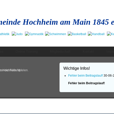
einde Hochheim am Main 1845 e
se
Online Training
Mitgliedschaft
Kontakt
Impr
Wichtige Infos!
in Hochheim/M.!
er die Füße spielen.
Fehler beim Beitragslauf!
30-06-
Fehler beim Beitragslauf!