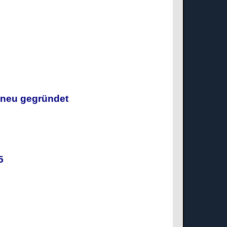
g neu gegründet
025