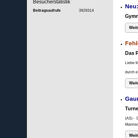
Besucherstatistik
Neu:
Beitragsaufrufe
3929314
Gymna
Weit
Fehl
Das P
Liebe M
durch e
Weit
Gau
Turne
(AS) - 
Mannsch
Weit