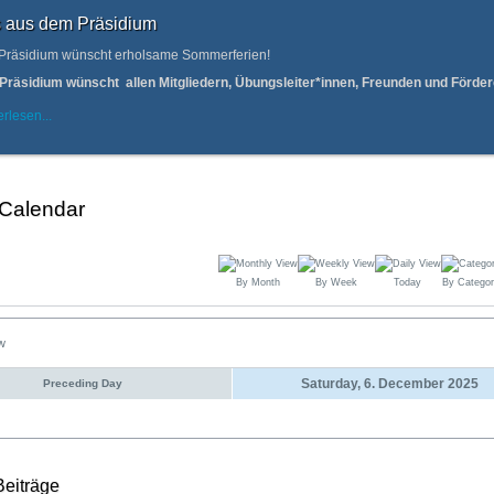
 aus dem Präsidium
Präsidium wünscht erholsame Sommerferien!
Präsidium wünscht allen Mitgliedern, Übungsleiter*innen, Freunden und Förd
rlesen...
 Calendar
By Month
By Week
Today
By Categor
ew
Saturday, 6. December 2025
Preceding Day
Beiträge