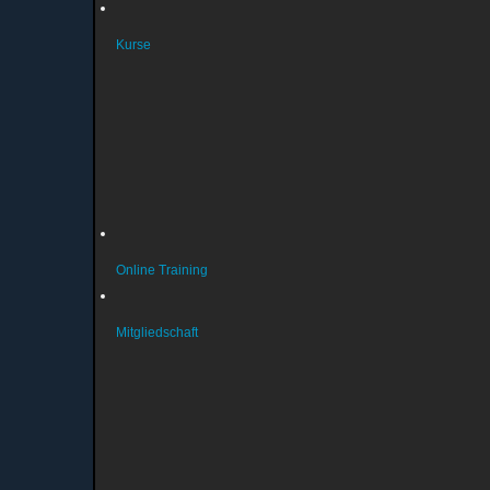
Kurse
Wichtige Infos (aktuell)
Kursanmeldung
Kurse Gymnastik
Kurse Schwimmen
Kurse Reha
Kurse Turnen
Online Training
Mitgliedschaft
Vereinsmitglied werden
Aenderungsmitteilung
Beitragsordnung
Datenschutz & Persoenlichkeitsrechte
Satzung