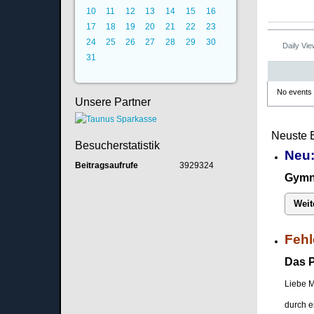
10
11
12
13
14
15
16
17
18
19
20
21
22
23
24
25
26
27
28
29
30
Daily Vi
31
No events
Unsere Partner
Neuste 
Besucherstatistik
Neu:
Beitragsaufrufe
3929324
Gymna
Weit
Fehl
Das P
Liebe M
durch e