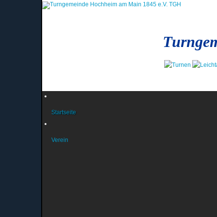
Turngem
Startseite
Verein
News und Berichte
Das Präsidium
News aus dem Präsidium
Das Jugendteam
Infos des Jugendteams