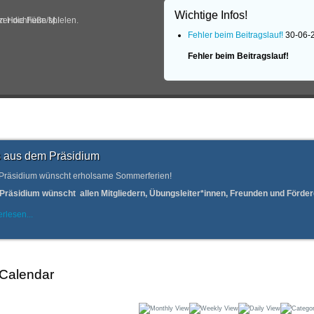
Wichtige Infos!
in Hochheim/M.!
er die Füße spielen.
Fehler beim Beitragslauf!
30-06-
Fehler beim Beitragslauf!
 aus dem Präsidium
Präsidium wünscht erholsame Sommerferien!
Präsidium wünscht allen Mitgliedern, Übungsleiter*innen, Freunden und Förd
rlesen...
 Calendar