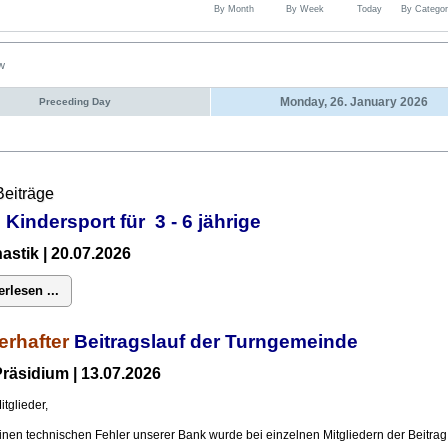
By Month
By Week
Today
By Categor
ew
Monday, 26. January 2026
Preceding Day
Beiträge
 Kindersport für 3 - 6 jährige
stik | 20.07.2026
erlesen ...
erhafter
Beitragslauf der Turngemeinde
räsidium | 13.07.2026
itglieder,
inen technischen Fehler unserer Bank wurde bei einzelnen Mitgliedern der Beitrag 