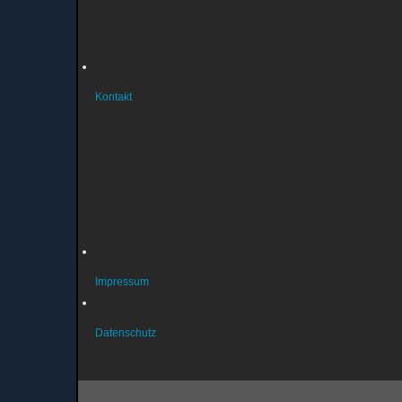
Geschäftsordnung
Musterbrief Austritt
Bankverbindung
Kontakt
So erreichen Sie uns
Sportstätten
Probleme mit der Homepage?
Fragen zur Mitgliedschaft?
Fragen zum Datenschutz?
Über unsere Liegenschaften
Impressum
Datenschutz