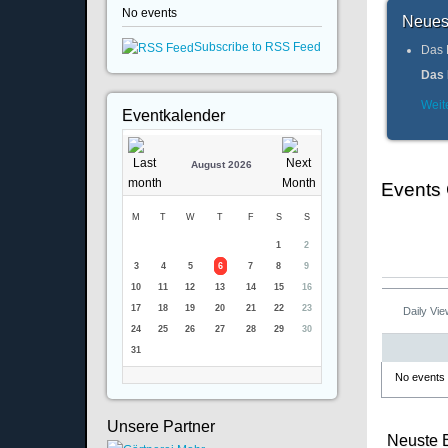
No events
Neues
Subscribe to RSS Feed
Das 
Das 
Weite
Eventkalender
August 2026
Events
M
T
W
T
F
S
S
1
2
3
4
5
6
7
8
9
10
11
12
13
14
15
16
17
18
19
20
21
22
23
Daily Vi
24
25
26
27
28
29
30
31
No events
Unsere Partner
Neuste 