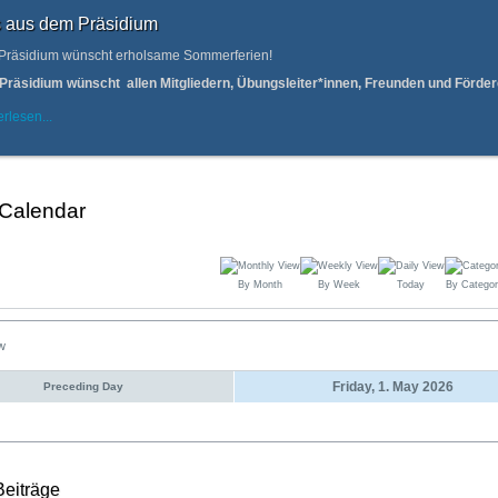
 aus dem Präsidium
Präsidium wünscht erholsame Sommerferien!
Präsidium wünscht allen Mitgliedern, Übungsleiter*innen, Freunden und Förd
rlesen...
 Calendar
By Month
By Week
Today
By Categor
ew
Friday, 1. May 2026
Preceding Day
Beiträge