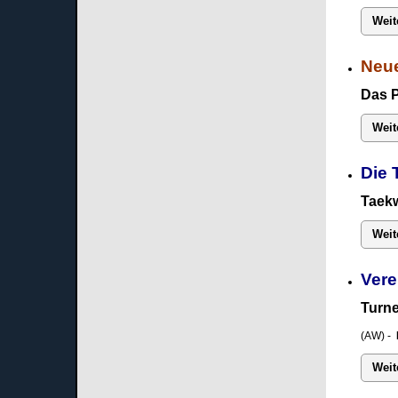
Weit
Neue
Das 
Weit
Die 
Taekw
Weit
Vere
Turne
(AW) -
Weit