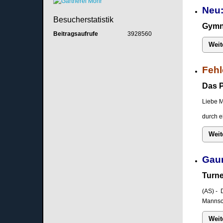
Neu:
Besucherstatistik
Gymna
Beitragsaufrufe
3928560
Weit
Fehl
Das P
Liebe M
durch e
Weit
Gau
Turne
(AS) - 
Mannsch
Weit