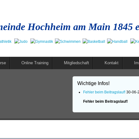
einde Hochheim am Main 1845 e
rse
Online Training
Mitgliedschaft
Kontakt
Im
Wichtige Infos!
Fehler beim Beitragslauf!
30-06-
Fehler beim Beitragslauf!