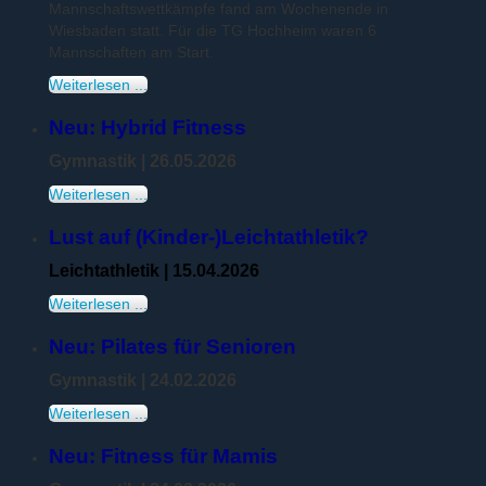
Mannschaftswettkämpfe fand am Wochenende in
Wiesbaden statt. Für die TG Hochheim waren 6
Mannschaften am Start.
Weiterlesen ...
Neu: Hybrid Fitness
Gymnastik
| 26.05.2026
Weiterlesen ...
Lust auf (Kinder-)Leichtathletik?
Leichtathletik | 15.04.2026
Weiterlesen ...
Neu: Pilates für Senioren
Gymnastik
| 24.02.2026
Weiterlesen ...
Neu:
Fitness für Mamis