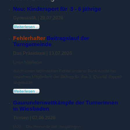
Neu: Kindersport für 3 - 6 jährige
Gymnastik | 20.07.2026
Weiterlesen ...
Fehlerhafter
Beitragslauf der
Turngemeinde
Das Präsidium | 13.07.2026
Liebe Mitglieder,
durch einen technischen Fehler unserer Bank wurde bei
einzelnen Mitgliedern der Beitrag für das 3. Quartal doppelt
abgebucht.
Weiterlesen ...
Gaurundenwettkämpfe der Turnerinnen
in Wiesbaden
Turnen | 02.06.2026
(AS) - Die Hinrunde der diesjährigen