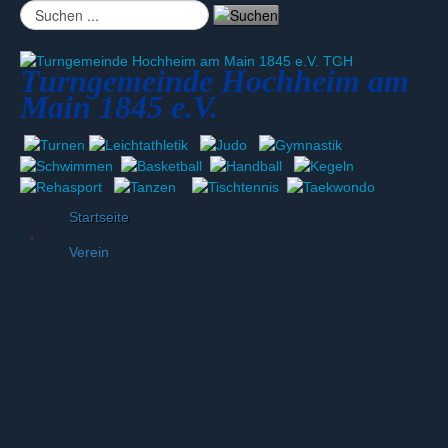
Suchen
...
Turngemeinde Hochheim am
Main 1845 e.V.
Startseite
Verein
News und Berichte
Das Präsidium
News aus dem Präsidium
Das Jugendteam
Infos des Jugendteams
Vereinsgeschichte
Vereinsfahnen
Die Vereinsgaststätte
Hallensanierung 2005/2006