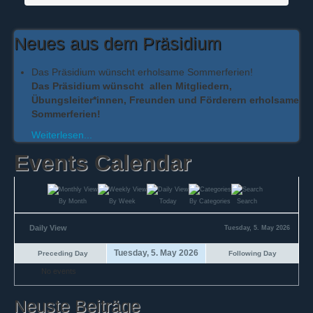
Neues aus dem Präsidium
Das Präsidium wünscht erholsame Sommerferien!
Das Präsidium wünscht allen Mitgliedern,
Übungsleiter*innen, Freunden und Förderern erholsame
Sommerferien!
Weiterlesen...
Events Calendar
By Month
By Week
Today
By Categories
Search
Daily View
Tuesday, 5. May 2026
Tuesday, 5. May 2026
Preceding Day
Following Day
No events
Neuste Beiträge