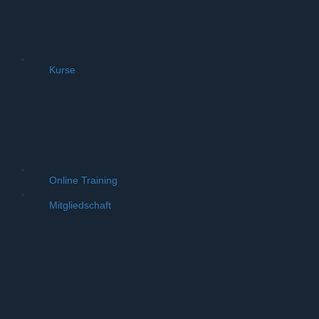
Turnen
Kontakt
Trainingszeiten
Berichte
Kurse
Wichtige Infos (aktuell)
Kursanmeldung
Kurse Gymnastik
Kurse Schwimmen
Kurse Reha
Kurse Turnen
Online Training
Mitgliedschaft
Vereinsmitglied werden
Aenderungsmitteilung
Beitragsordnung
Datenschutz & Persoenlichkeitsrechte
Satzung
Geschäftsordnung
Musterbrief Austritt