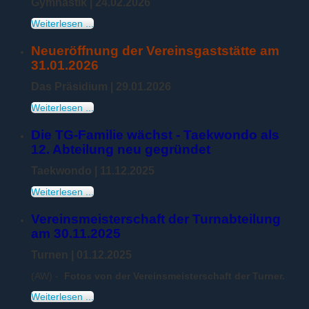
Gymnastik
| 24.02.2026
Weiterlesen ...
Neueröffnung der Vereinsgaststätte am
31.01.2026
Das Präsidium
| 29.01.2026
Weiterlesen ...
Die TG-Familie wächst - Taekwondo als
12. Abteilung neu gegründet
Taekwondo | 11.12.2025
Weiterlesen ...
Vereinsmeisterschaft der Turnabteilung
am 30.11.2025
Turnen | 01.12.2025
(AW) -
Fotos von der Vereinsmeisterschaft der Turner.
Weiterlesen ...