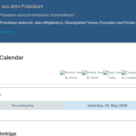
 aus dem Präsidium
Präsidium wünscht erholsame Sommerferien!
Präsidium wünscht allen Mitgliedern, Übungsleiter*innen, Freunden und Förd
rlesen...
 Calendar
By Month
By Week
Today
By Categor
ew
Saturday, 30. May 2026
Preceding Day
Beiträge