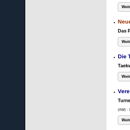
Weit
Neue
Das 
Weit
Die 
Taekw
Weit
Vere
Turne
(AW) -
Weit