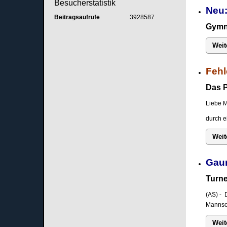
Besucherstatistik
Neu:
Beitragsaufrufe
3928587
Gymna
Weit
Fehl
Das P
Liebe M
durch e
Weit
Gau
Turne
(AS) - 
Mannsch
Weit