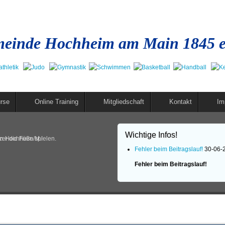
einde Hochheim am Main 1845 e
rse
Online Training
Mitgliedschaft
Kontakt
Im
Wichtige Infos!
in Hochheim/M.!
er die Füße spielen.
Fehler beim Beitragslauf!
30-06-
Fehler beim Beitragslauf!