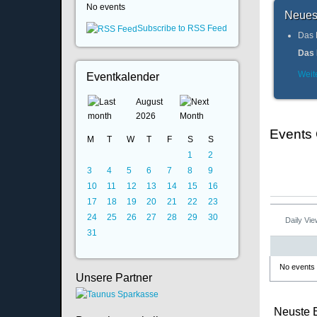
No events
Neues
Subscribe to RSS Feed
Das 
Das 
Weite
Eventkalender
August
2026
Events
M
T
W
T
F
S
S
1
2
3
4
5
6
7
8
9
10
11
12
13
14
15
16
17
18
19
20
21
22
23
24
25
26
27
28
29
30
Daily Vi
31
No events
Unsere Partner
Neuste 