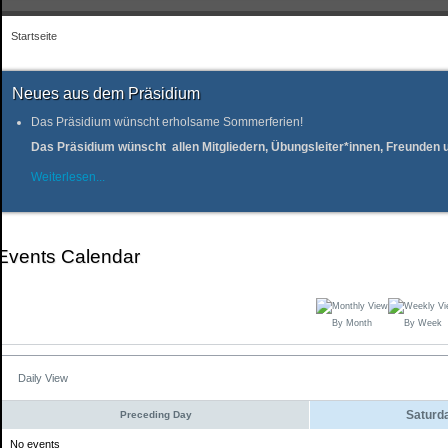
Startseite
Neues aus dem Präsidium
Das Präsidium wünscht erholsame Sommerferien!
Das Präsidium wünscht allen Mitgliedern, Übungsleiter*innen, Freunde
Weiterlesen...
Events Calendar
By Month
By Week
Daily View
Saturda
Preceding Day
No events