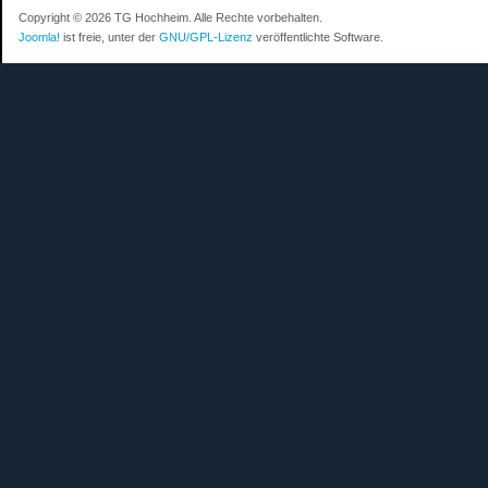
Copyright © 2026 TG Hochheim. Alle Rechte vorbehalten.
Joomla!
ist freie, unter der
GNU/GPL-Lizenz
veröffentlichte Software.