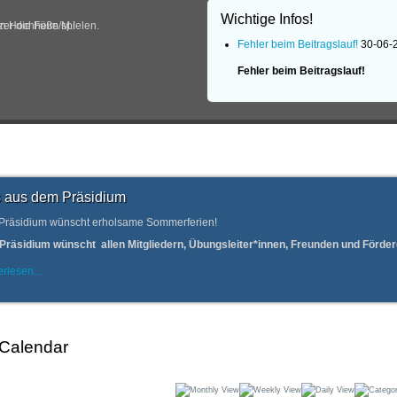
Wichtige Infos!
in Hochheim/M.!
er die Füße spielen.
Fehler beim Beitragslauf!
30-06-
Fehler beim Beitragslauf!
 aus dem Präsidium
Präsidium wünscht erholsame Sommerferien!
Präsidium wünscht allen Mitgliedern, Übungsleiter*innen, Freunden und Förd
rlesen...
 Calendar