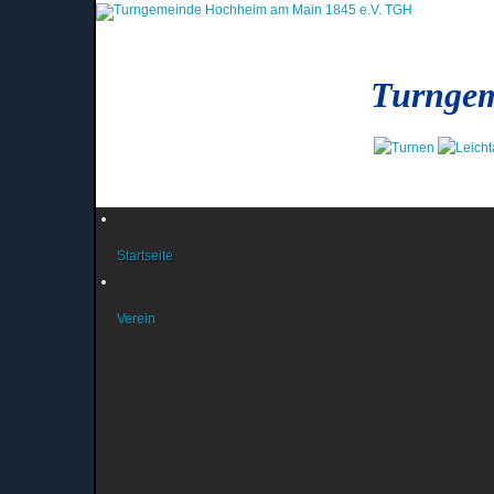
Turngem
Startseite
Verein
News und Berichte
Das Präsidium
News aus dem Präsidium
Das Jugendteam
Infos des Jugendteams