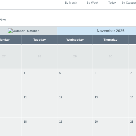
By Month
By Week
Today
By Categor
View
November 2025
October
Monday
Tuesday
Wednesday
Thursday
27
28
29
30
4
5
6
7
11
12
13
14
18
19
20
21