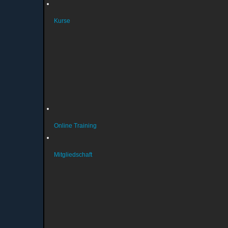
Kurse
Wichtige Infos (aktuell)
Kursanmeldung
Kurse Gymnastik
Kurse Schwimmen
Kurse Reha
Kurse Turnen
Online Training
Mitgliedschaft
Vereinsmitglied werden
Aenderungsmitteilung
Beitragsordnung
Datenschutz & Persoenlichkeitsrechte
Satzung