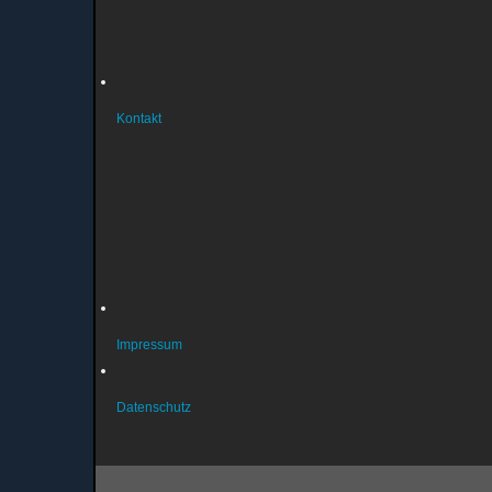
Geschäftsordnung
Musterbrief Austritt
Bankverbindung
Kontakt
So erreichen Sie uns
Sportstätten
Probleme mit der Homepage?
Fragen zur Mitgliedschaft?
Fragen zum Datenschutz?
Über unsere Liegenschaften
Impressum
Datenschutz