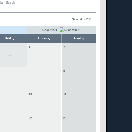
ies
Search
November 2025
December
Friday
Saturday
Sunday
1
2
31
8
9
15
16
22
23