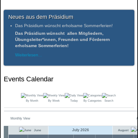
Neues aus dem Präsidium
Das Präsidium wünscht erholsame Sommerferien!
Das Präsidium wünscht allen Mitgliedern,
Übungsleiter*innen, Freunden und Förderern
erholsame Sommerferien!
Weiterlesen...
Events Calendar
By Month
By Week
Today
By Categories
Search
Monthly View
J
July 2026
June
August