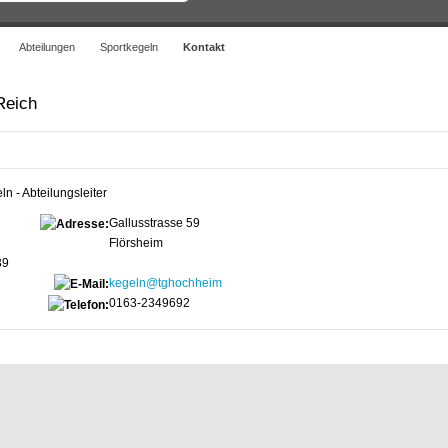
Abteilungen
Sportkegeln
Kontakt
Reich
ln - Abteilungsleiter
Gallusstrasse 59
Flörsheim
39
kegeln@tghochheim
0163-2349692