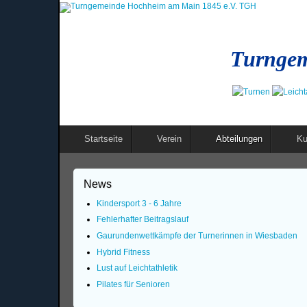
Turngem
Startseite
Verein
Abteilungen
Ku
News
Kindersport 3 - 6 Jahre
Fehlerhafter Beitragslauf
Gaurundenwettkämpfe der Turnerinnen in Wiesbaden
Hybrid Fitness
Lust auf Leichtathletik
Pilates für Senioren