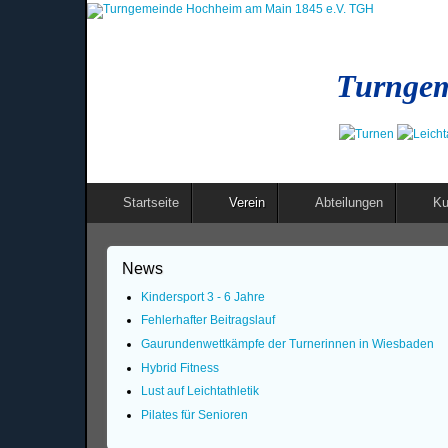
Turngem
Startseite
Verein
Abteilungen
Ku
News
Kindersport 3 - 6 Jahre
Fehlerhafter Beitragslauf
Gaurundenwettkämpfe der Turnerinnen in Wiesbaden
Hybrid Fitness
Lust auf Leichtathletik
Pilates für Senioren