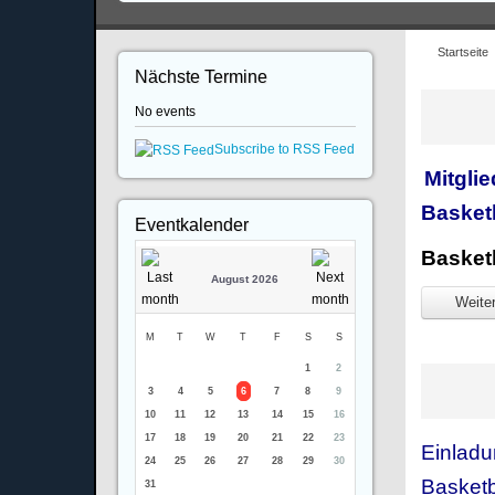
Startseite
Nächste Termine
No events
Subscribe to RSS Feed
Mitgli
Basket
Eventkalender
Basketb
August 2026
Weiter
M
T
W
T
F
S
S
1
2
3
4
5
6
7
8
9
10
11
12
13
14
15
16
17
18
19
20
21
22
23
Einladu
24
25
26
27
28
29
30
Basketb
31