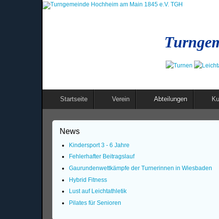
Turngem
Startseite
Verein
Abteilungen
Ku
News
Kindersport 3 - 6 Jahre
Fehlerhafter Beitragslauf
Gaurundenwettkämpfe der Turnerinnen in Wiesbaden
Hybrid Fitness
Lust auf Leichtathletik
Pilates für Senioren