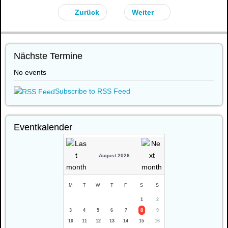
Zurück
Weiter
Nächste Termine
No events
Subscribe to RSS Feed
Eventkalender
August 2026
M
T
W
T
F
S
S
1
2
3
4
5
6
7
8
9
10
11
12
13
14
15
16