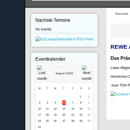
Startseite
Nächste Termine
No events
Subscribe to RSS Feed
REWE A
Das Präs
Eventkalender
Liebe Mitgl
August 2026
Herzlichen 
euer TGH-P
M
T
W
T
F
S
S
1
2
3
4
5
6
7
8
9
10
11
12
13
14
15
16
17
18
19
20
21
22
23
24
25
26
27
28
29
30
31