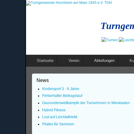
Turngem
Startseite
Verein
Abteilungen
Ku
News
Kindersport 3 - 6 Jahre
Fehlerhafter Beitragslauf
Gaurundenwettkämpfe der Turnerinnen in Wiesbaden
Hybrid Fitness
Lust auf Leichtathletik
Pilates für Senioren