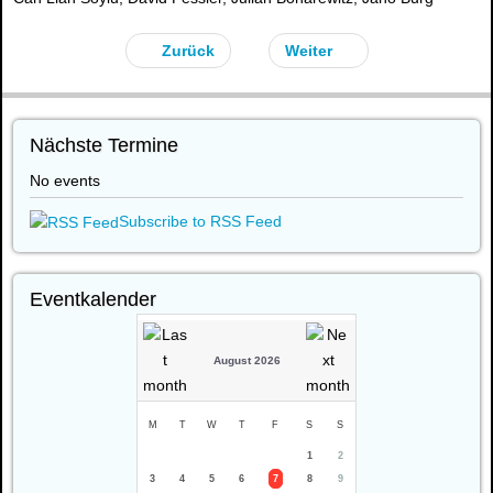
Zurück
Weiter
Nächste Termine
No events
Subscribe to RSS Feed
Eventkalender
August 2026
M
T
W
T
F
S
S
1
2
3
4
5
6
7
8
9