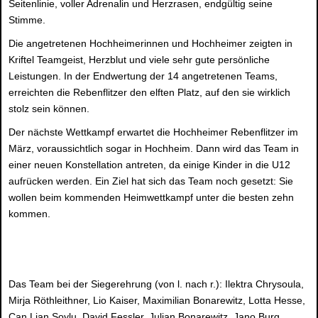
Seitenlinie, voller Adrenalin und Herzrasen, endgültig seine
Stimme.
Die angetretenen Hochheimerinnen und Hochheimer zeigten in
Kriftel Teamgeist, Herzblut und viele sehr gute persönliche
Leistungen. In der Endwertung der 14 angetretenen Teams,
erreichten die Rebenflitzer den elften Platz, auf den sie wirklich
stolz sein können.
Der nächste Wettkampf erwartet die Hochheimer Rebenflitzer im
März, voraussichtlich sogar in Hochheim. Dann wird das Team in
einer neuen Konstellation antreten, da einige Kinder in die U12
aufrücken werden. Ein Ziel hat sich das Team noch gesetzt: Sie
wollen beim kommenden Heimwettkampf unter die besten zehn
kommen.
Das Team bei der Siegerehrung (von l. nach r.): Ilektra Chrysoula,
Mirja Röthleithner, Lio Kaiser, Maximilian Bonarewitz, Lotta Hesse,
Can Lian Soylu, David Fessler, Julian Bonarewitz, Jano Burg