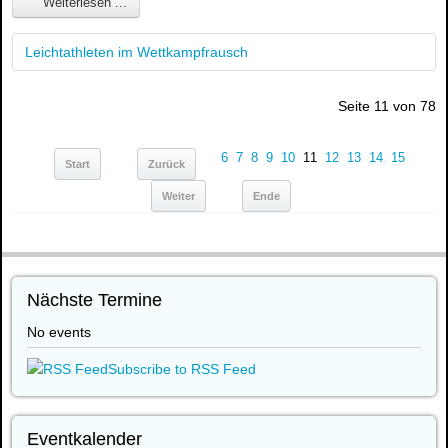
Weiterlesen ...
Leichtathleten im Wettkampfrausch
Seite 11 von 78
6
7
8
9
10
11
12
13
14
15
Start
Zurück
Weiter
Ende
Nächste Termine
No events
Subscribe to RSS Feed
Eventkalender