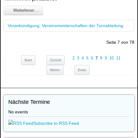
Weiterlesen ...
Vorankündigung: Vereinsmeisterschaften der Turnabteilung
Seite 7 von 78
2
3
4
5
6
7
8
9
10
11
Start
Zurück
Weiter
Ende
Nächste Termine
No events
Subscribe to RSS Feed